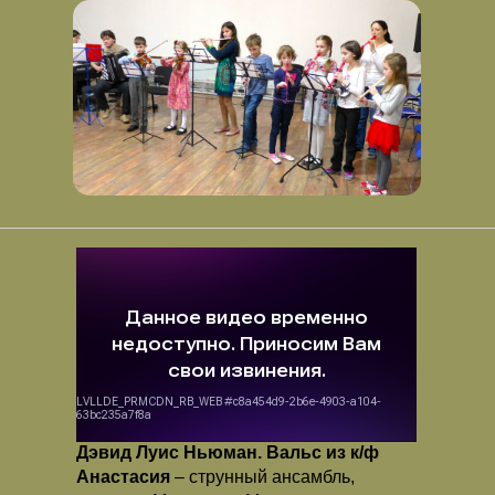
Дэвид Луис Ньюман. Вальс из к/ф
Анастасия
– струнный ансамбль,